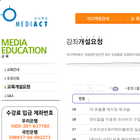
/
2
AI 숏필름 메이킹 워크숍
19
언리얼을 이용한 프리비즈 수
18
스토리보드&카메라블로킹 실
17
[온라인 수업] 세계 퀴어영화의
16